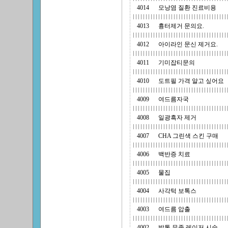
4014
모낭염 질환 진료비용
4013
흉터제거 문의요.
4012
아이라인 문신 제거요.
4011
기미잡티문의
4010
도트필 가격 알고 싶어요
4009
여드름자국
4008
일광흑자 제거
4007
CHA 그린색 스킨 구매
4006
백반증 치료
4005
물집
4004
사각턱 보톡스
4003
여드름 압출
4002
발톱 무좀 레이저 시술