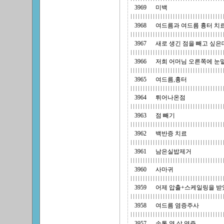
3969
미백
3968
여드름과 여드름 흉터 치
3967
새로 생긴 점을 빼고 싶은
3966
저희 어머님 오른쪽에 눈
3965
여드름,흉터
3964
튀어나온점
3963
점 빼기
3962
백반증 치료
3961
남은실밥제거
3960
사마귀
3959
어제 압출+스케일링을 받았
3958
여드름 염증주사
3957
손톱 옆 살 염증